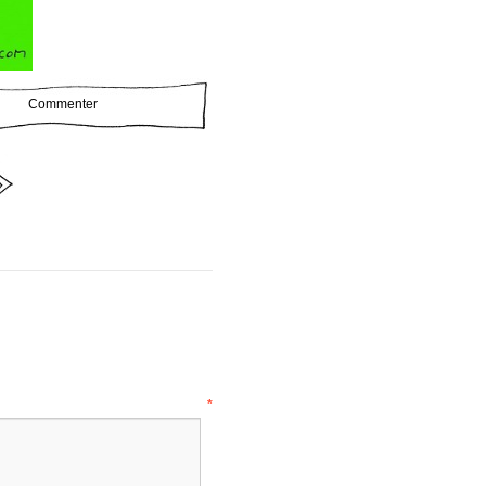
Commenter
ire
*