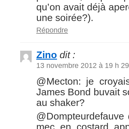
qu’on avait déjà ape
une soirée?).
Répondre
Zino
dit :
13 novembre 2012 à 19 h 29
@Mecton: je croyais 
James Bond buvait son
au shaker?
@Dompteurdefauve @
mec en costard appar