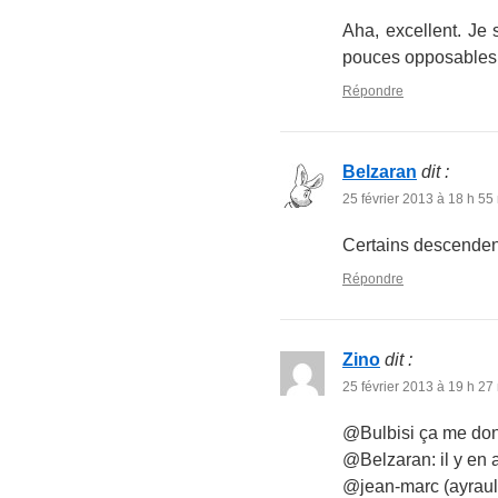
Aha, excellent. Je 
pouces opposables e
Répondre
Belzaran
dit :
25 février 2013 à 18 h 55
Certains descendent
Répondre
Zino
dit :
25 février 2013 à 19 h 27
@Bulbisi ça me don
@Belzaran: il y en 
@jean-marc (ayrault