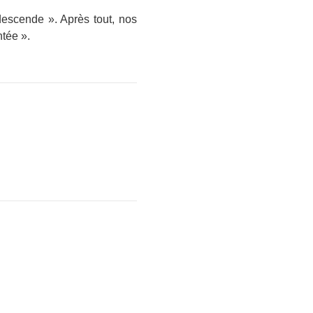
descende ». Après tout, nos
ntée ».