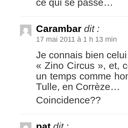
ce qui se passe…
Carambar
dit :
17 mai 2011 à 1 h 13 min
Je connais bien celui
« Zino Circus », et, 
un temps comme hom
Tulle, en Corrèze…
Coincidence??
pat
dit :